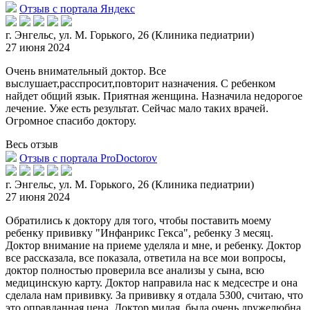
Отзыв с портала Яндекс
г. Энгельс, ул. М. Горького, 26 (Клиника педиатрии)
27 июня 2024
Очень внимательный доктор. Все
выслушает,расспросит,повторит назначения. С ребенком
найдет общий язык. Приятная женщина. Назначила недорогое
лечение. Уже есть результат. Сейчас мало таких врачей.
Огро
мное спасибо доктору.
Весь отзыв
Отзыв с портала ProDoctorov
г. Энгельс, ул. М. Горького, 26 (Клиника педиатрии)
27 июня 2024
Обратились к доктору для того, чтобы поставить моему
ребенку прививку "Инфанрикс Гекса", ребенку 3 месяц.
Доктор внимание на приеме уделяла и мне, и ребенку. Доктор
все рассказала, все показала, ответ
ила на все мои вопросы,
доктор полностью проверила все анализы у сына, всю
медицинскую карту. Доктор направила нас к медсестре и она
сделала нам прививку. За прививку я отдала 5300, считаю, что
это оправданная цена. Доктор милая, была очень дружелюбна