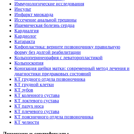
Иммунологические исследования
Инсульт
Инфаркт миокарда
Иссечение анальной трещины
Ишемическая болезнь сердца
Кардиалгия
Кардиолог
Катаракта
Кифопластика: верните позвоночнику правильную
форму без долгой реабилитации
Кольпоперинеорафия с леваторопластикой
Кольпоскопия
Конизация шейки матки: современный метод лечения и
диагностики предраковых состояний
КТ грудного отдела позвоночника
КТ грудной клетки
КТ зубов
КТ коленного сустава
КТ локтевого сустава
КТ пазух носа
КТ плечевого сустава
КТ поясничного отдела позвоночника
КТ челюсти
Лицензии и сертификаты