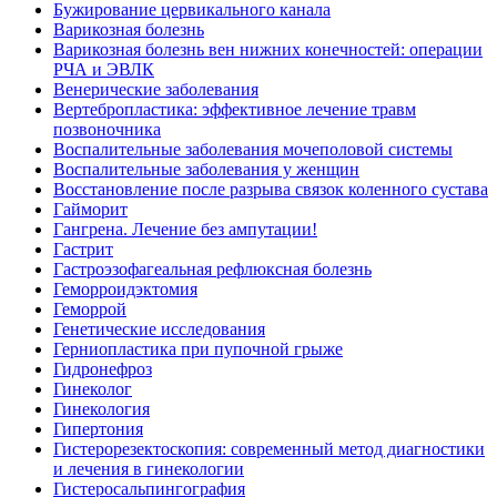
Бужирование цервикального канала
Варикозная болезнь
Варикозная болезнь вен нижних конечностей: операции
РЧА и ЭВЛК
Венерические заболевания
Вертебропластика: эффективное лечение травм
позвоночника
Воспалительные заболевания мочеполовой системы
Воспалительные заболевания у женщин
Восстановление после разрыва связок коленного сустава
Гайморит
Гангрена. Лечение без ампутации!
Гастрит
Гастроэзофагеальная рефлюксная болезнь
Геморроидэктомия
Геморрой
Генетические исследования
Герниопластика при пупочной грыже
Гидронефроз
Гинеколог
Гинекология
Гипертония
Гистерорезектоскопия: современный метод диагностики
и лечения в гинекологии
Гистеросальпингография