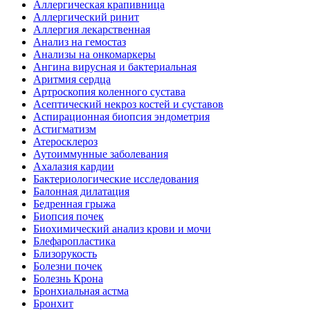
Аллергическая крапивница
Аллергический ринит
Аллергия лекарственная
Анализ на гемостаз
Анализы на онкомаркеры
Ангина вирусная и бактериальная
Аритмия сердца
Артроскопия коленного сустава
Асептический некроз костей и суставов
Аспирационная биопсия эндометрия
Астигматизм
Атеросклероз
Аутоиммунные заболевания
Ахалазия кардии
Бактериологические исследования
Балонная дилатация
Бедренная грыжа
Биопсия почек
Биохимический анализ крови и мочи
Блефаропластика
Близорукость
Болезни почек
Болезнь Крона
Бронхиальная астма
Бронхит