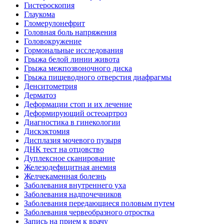
Гистероскопия
Глаукома
Гломерулонефрит
Головная боль напряжения
Головокружение
Гормональные исследования
Грыжа белой линии живота
Грыжа межпозвоночного диска
Грыжа пищеводного отверстия диафрагмы
Денситометрия
Дерматоз
Деформации стоп и их лечение
Деформирующий остеоартроз
Диагностика в гинекологии
Дискэктомия
Дисплазия мочевого пузыря
ДНК тест на отцовство
Дуплексное сканирование
Железодефицитная анемия
Желчекаменная болезнь
Заболевания внутреннего уха
Заболевания надпочечников
Заболевания передающиеся половым путем
Заболевания червеобразного отростка
Запись на прием к врачу